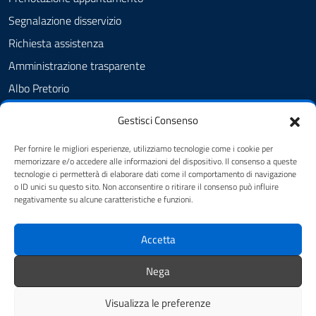
Segnalazione disservizio
Richiesta assistenza
Amministrazione trasparente
Albo Pretorio
Informativa privacy
Gestisci Consenso
Note legali
Per fornire le migliori esperienze, utilizziamo tecnologie come i cookie per
Dichiarazione di accessibilità
memorizzare e/o accedere alle informazioni del dispositivo. Il consenso a queste
tecnologie ci permetterà di elaborare dati come il comportamento di navigazione
Cookie Policy
o ID unici su questo sito. Non acconsentire o ritirare il consenso può influire
negativamente su alcune caratteristiche e funzioni.
SEGUICI SU
Accetta
Facebook
Telegram
WhatsApp
Nega
Visualizza le preferenze