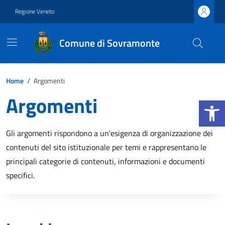
Vai ai contenuti
Vai al footer
Regione Veneto
Comune di Sovramonte
Home
/
Argomenti
Argomenti
Apri la b
Gli argomenti rispondono a un'esigenza di organizzazione dei
contenuti del sito istituzionale per temi e rappresentano le
principali categorie di contenuti, informazioni e documenti
specifici.