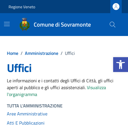
Vai ai contenuti
Vai al footer
Regione Veneto
Comune di Sovramonte
Home
/
Amministrazione
/
Uffici
Apri la b
Uffici
Le informazioni e i contatti degli Uffici di Città, gli uffici
aperti al pubblico e gli uffici assistenziali.
Visualizza
l'organigramma
TUTTA L'AMMINISTRAZIONE
Aree Amministrative
Atti E Pubblicazioni