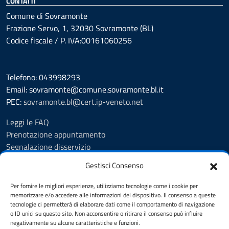
CONTATTI
Comune di Sovramonte
Frazione Servo, 1, 32030 Sovramonte (BL)
Codice fiscale / P. IVA:00161060256
Telefono: 043998293
Email: sovramonte@comune.sovramonte.bl.it
PEC:
sovramonte.bl@cert.ip-veneto.net
Leggi le FAQ
Prenotazione appuntamento
Segnalazione disservizio
Richiesta assistenza
Gestisci Consenso
Amministrazione trasparente
Albo Pretorio
Per fornire le migliori esperienze, utilizziamo tecnologie come i cookie per
Informativa privacy
memorizzare e/o accedere alle informazioni del dispositivo. Il consenso a queste
tecnologie ci permetterà di elaborare dati come il comportamento di navigazione
Note legali
o ID unici su questo sito. Non acconsentire o ritirare il consenso può influire
Dichiarazione di accessibilità
negativamente su alcune caratteristiche e funzioni.