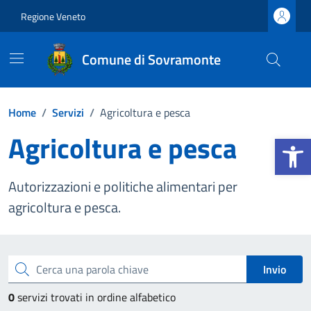
Vai ai contenuti
Vai al footer
Regione Veneto
Comune di Sovramonte
Home
/
Servizi
/
Agricoltura e pesca
Agricoltura e pesca
Apri la b
Autorizzazioni e politiche alimentari per
agricoltura e pesca.
Esplora tutti i servizi
Cerca una parola chiave
Invio
0
servizi trovati in ordine alfabetico