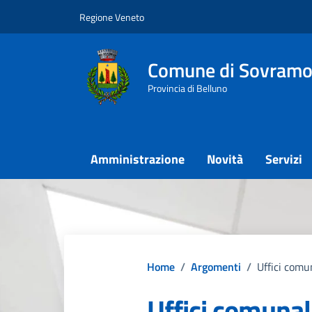
Vai ai contenuti
Vai al footer
Regione Veneto
Comune di Sovramo
Provincia di Belluno
Amministrazione
Novità
Servizi
Home
/
Argomenti
/
Uffici comu
Uffici comunal