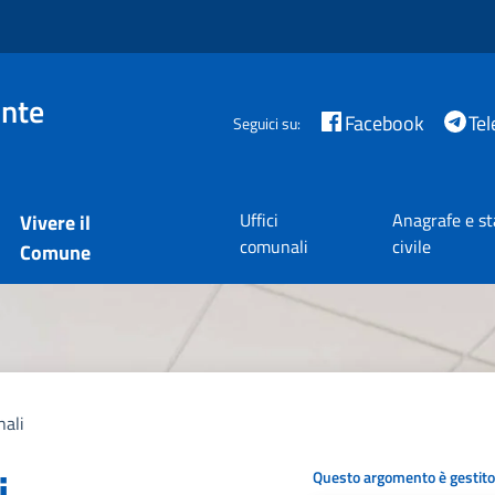
nte
Facebook
Te
Seguici su:
Uffici
Anagrafe e st
Vivere il
comunali
civile
Comune
nali
i
Questo argomento è gestito