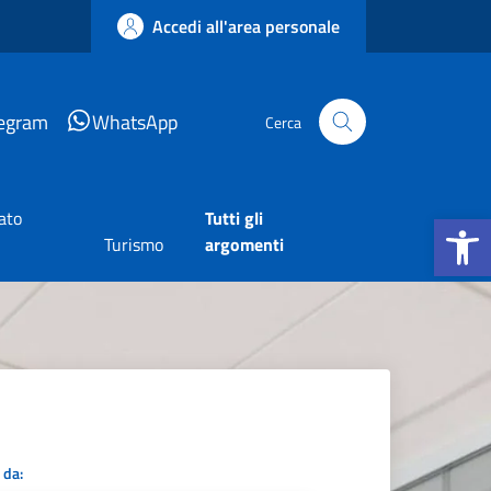
Accedi all'area personale
legram
WhatsApp
Cerca
Apri la b
ato
Tutti gli
Turismo
argomenti
 da: