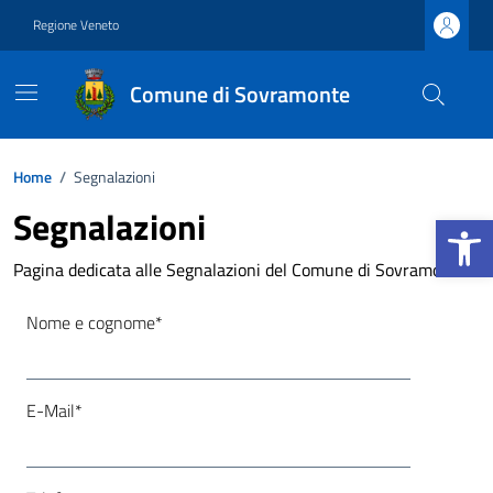
Vai ai contenuti
Vai al footer
Regione Veneto
Comune di Sovramonte
Home
/
Segnalazioni
Segnalazioni
Apri la b
Pagina dedicata alle Segnalazioni del Comune di Sovramonte
Nome e cognome*
E-Mail*