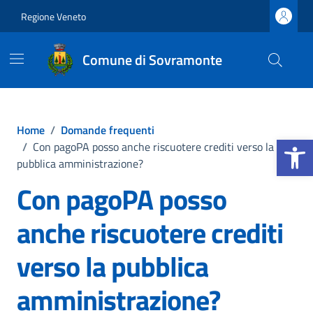
Vai ai contenuti
Vai al footer
Regione Veneto
Comune di Sovramonte
Home
/
Domande frequenti
Apri la b
/
Con pagoPA posso anche riscuotere crediti verso la
pubblica amministrazione?
Con pagoPA posso
anche riscuotere crediti
verso la pubblica
amministrazione?