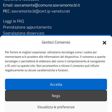
Email: sovramonte@comune.sovramonte.bl.it
PEC:
sovramonte.bl@cert.ip-veneto.net
Leggi le FAQ
Prenotazione appuntamento
Segnalazione disservizio
Richiesta assistenza
Gestisci Consenso
Amministrazione trasparente
Albo Pretorio
Per fornire le migliori esperienze, utilizziamo tecnologie come i cookie per
Informativa privacy
memorizzare e/o accedere alle informazioni del dispositivo. Il consenso a queste
tecnologie ci permetterà di elaborare dati come il comportamento di navigazione
Note legali
o ID unici su questo sito. Non acconsentire o ritirare il consenso può influire
Dichiarazione di accessibilità
negativamente su alcune caratteristiche e funzioni.
Cookie Policy
Accetta
SEGUICI SU
Nega
Facebook
Telegram
WhatsApp
Visualizza le preferenze