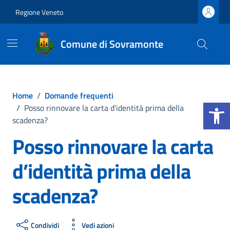
Vai ai contenuti
Vai al footer
Regione Veneto
Comune di Sovramonte
Home
/
Domande frequenti
Apri la b
/
Posso rinnovare la carta d’identità prima della
scadenza?
Posso rinnovare la carta
d’identità prima della
scadenza?
Condividi
Vedi azioni