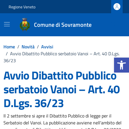
Vai ai contenuti
Vai al footer
Regione Veneto
Comune di Sovramonte
Home
/
Novità
/
Avvisi
/
Avvio Dibattito Pubblico serbatoio Vanoi – Art. 40 D.Lgs.
Apri la b
36/23
Avvio Dibattito Pubblico
serbatoio Vanoi – Art. 40
D.Lgs. 36/23
Dettagli della notizia
Il 2 settembre si apre il Dibattito Pubblico di legge per il
Serbatoio del Vanoi. La pubblicazione avviene nell'ambito del