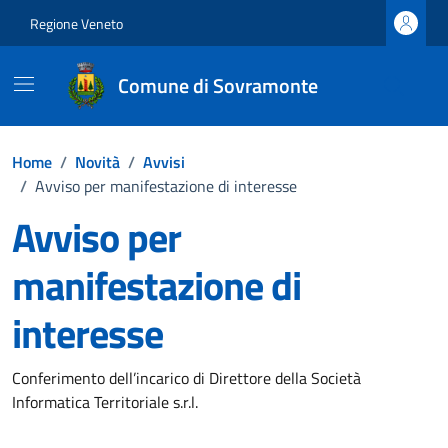
Vai ai contenuti
Vai al footer
Regione Veneto
Comune di Sovramonte
Home
/
Novità
/
Avvisi
/
Avviso per manifestazione di interesse
Avviso per
manifestazione di
interesse
Dettagli della notizia
Conferimento dell’incarico di Direttore della Società
Informatica Territoriale s.r.l.