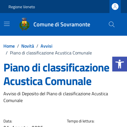
Vai ai contenuti
Vai al footer
Regione Veneto
Comune di Sovramonte
Home
/
Novità
/
Avvisi
/
Piano di classificazione Acustica Comunale
Apri la b
Piano di classificazione
Acustica Comunale
Dettagli della notizia
Avviso di Deposito del Piano di classificazione Acustica
Comunale
Data:
Tempo di lettura: