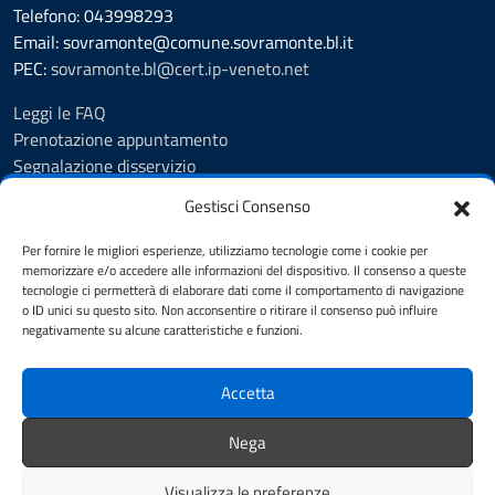
Telefono: 043998293
Email: sovramonte@comune.sovramonte.bl.it
PEC:
sovramonte.bl@cert.ip-veneto.net
Leggi le FAQ
Prenotazione appuntamento
Segnalazione disservizio
Richiesta assistenza
Gestisci Consenso
Amministrazione trasparente
Albo Pretorio
Per fornire le migliori esperienze, utilizziamo tecnologie come i cookie per
Informativa privacy
memorizzare e/o accedere alle informazioni del dispositivo. Il consenso a queste
tecnologie ci permetterà di elaborare dati come il comportamento di navigazione
Note legali
o ID unici su questo sito. Non acconsentire o ritirare il consenso può influire
Dichiarazione di accessibilità
negativamente su alcune caratteristiche e funzioni.
Cookie Policy
Accetta
SEGUICI SU
Nega
Facebook
Telegram
WhatsApp
Visualizza le preferenze