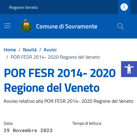
Vai ai contenuti
Vai al footer
Regione Veneto
Comune di Sovramonte
Home
/
Novità
/
Avvisi
/
POR FESR 2014- 2020 Regione del Veneto
Apri la b
POR FESR 2014- 2020
Regione del Veneto
Dettagli della notizia
Avviso relativo alla POR FESR 2014- 2020 Regione del Veneto
Data:
Tempo di lettura:
29 Novembre 2023