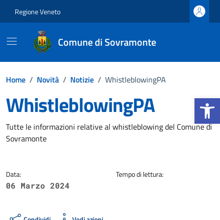
Vai ai contenuti
Vai al footer
Regione Veneto
Comune di Sovramonte
Home
/
Novità
/
Notizie
/
WhistleblowingPA
WhistleblowingPA
Apri la b
Dettagli della notizia
Tutte le informazioni relative al whistleblowing del Comune di
Sovramonte
Data:
Tempo di lettura:
06 Marzo 2024
Condividi
Vedi azioni