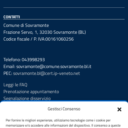
CONTATTI
Comune di Sovramonte
Frazione Servo, 1, 32030 Sovramonte (BL)
Codice fiscale / P. IVA:00161060256
Telefono: 043998293
Email: sovramonte@comune.sovramonte.bl.it
PEC:
sovramonte.bl@cert.ip-veneto.net
Leggi le FAQ
Prenotazione appuntamento
Segnalazione disservizio
Richiesta assistenza
Gestisci Consenso
Amministrazione trasparente
Albo Pretorio
Per fornire le migliori esperienze, utilizziamo tecnologie come i cookie per
Informativa privacy
memorizzare e/o accedere alle informazioni del dispositivo. Il consenso a queste