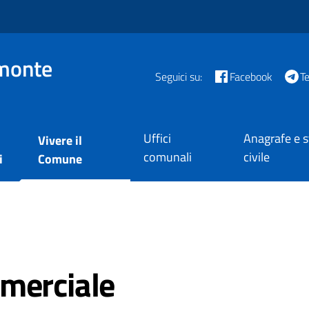
monte
Seguici su:
Facebook
T
Uffici
Anagrafe e s
Vivere il
comunali
civile
i
Comune
mmerciale