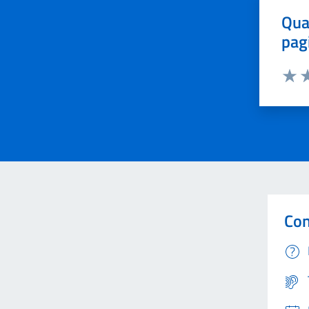
Qua
pag
Valut
Va
Con