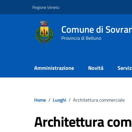
Vai ai contenuti
Vai al footer
Regione Veneto
Comune di Sovra
Provincia di Belluno
Amministrazione
Novità
Serviz
Home
/
Luoghi
/
Architettura commerciale
Architettura co