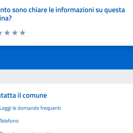
nto sono chiare le informazioni su questa
ina?
a 1 stelle su 5
luta 2 stelle su 5
Valuta 3 stelle su 5
Valuta 4 stelle su 5
Valuta 5 stelle su 5
tatta il comune
Leggi le domande frequenti
Telefono