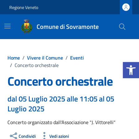
Vai ai contenuti
Vai al footer
Regione Veneto
Comune di Sovramonte
Home
/
Vivere il Comune
/
Eventi
Apri la b
/
Concerto orchestrale
Concerto orchestrale
dal 05 Luglio 2025 alle 11:05 al 05
Luglio 2025
Concerto organizzato dall'Associazione "J. Vittorelli"
Condividi
Vedi azioni