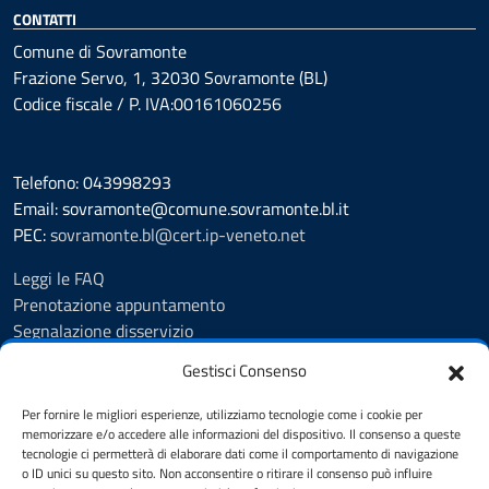
CONTATTI
Comune di Sovramonte
Frazione Servo, 1, 32030 Sovramonte (BL)
Codice fiscale / P. IVA:00161060256
Telefono: 043998293
Email: sovramonte@comune.sovramonte.bl.it
PEC:
sovramonte.bl@cert.ip-veneto.net
Leggi le FAQ
Prenotazione appuntamento
Segnalazione disservizio
Richiesta assistenza
Gestisci Consenso
Amministrazione trasparente
Albo Pretorio
Per fornire le migliori esperienze, utilizziamo tecnologie come i cookie per
Informativa privacy
memorizzare e/o accedere alle informazioni del dispositivo. Il consenso a queste
tecnologie ci permetterà di elaborare dati come il comportamento di navigazione
Note legali
o ID unici su questo sito. Non acconsentire o ritirare il consenso può influire
Dichiarazione di accessibilità