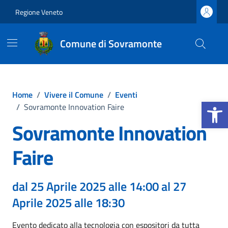
Vai ai contenuti
Vai al footer
Regione Veneto
Comune di Sovramonte
Home
/
Vivere il Comune
/
Eventi
Apri la b
/
Sovramonte Innovation Faire
Sovramonte Innovation
Faire
dal 25 Aprile 2025 alle 14:00 al 27
Aprile 2025 alle 18:30
Evento dedicato alla tecnologia con espositori da tutta