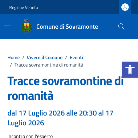
Vai ai contenuti
Vai al footer
Regione Veneto
Comune di Sovramonte
Home
/
Vivere il Comune
/
Eventi
Apri la b
/
Tracce sovramontine di romanità
Tracce sovramontine di
romanità
dal 17 Luglio 2026 alle 20:30 al 17
Luglio 2026
Incontro con l'esperto