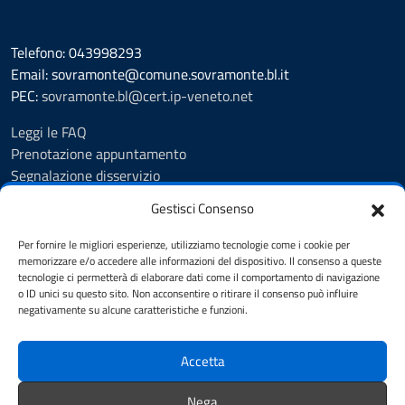
Telefono: 043998293
Email: sovramonte@comune.sovramonte.bl.it
PEC:
sovramonte.bl@cert.ip-veneto.net
Leggi le FAQ
Prenotazione appuntamento
Segnalazione disservizio
Richiesta assistenza
Gestisci Consenso
Amministrazione trasparente
Albo Pretorio
Per fornire le migliori esperienze, utilizziamo tecnologie come i cookie per
Informativa privacy
memorizzare e/o accedere alle informazioni del dispositivo. Il consenso a queste
tecnologie ci permetterà di elaborare dati come il comportamento di navigazione
Note legali
o ID unici su questo sito. Non acconsentire o ritirare il consenso può influire
Dichiarazione di accessibilità
negativamente su alcune caratteristiche e funzioni.
Cookie Policy
Accetta
SEGUICI SU
Nega