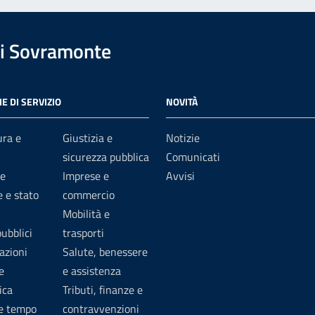
i Sovramonte
E DI SERVIZIO
NOVITÀ
ura e
Giustizia e
Notizie
sicurezza pubblica
Comunicati
e
Imprese e
Avvisi
 e stato
commercio
Mobilità e
pubblici
trasporti
azioni
Salute, benessere
e
e assistenza
ica
Tributi, finanze e
 e tempo
contravvenzioni