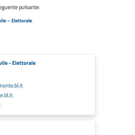
 seguente pulsante:
ile – Elettorale
ile - Elettorale
onte.bl.it
bl.it
t