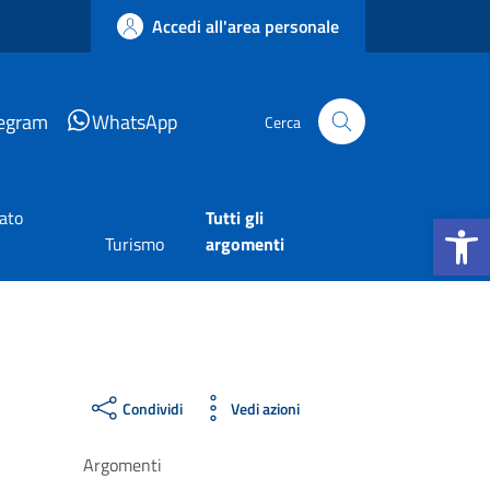
Accedi all'area personale
legram
WhatsApp
Cerca
Apri la b
tato
Tutti gli
Turismo
argomenti
Condividi
Vedi azioni
Argomenti