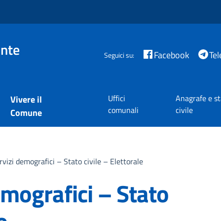
nte
Facebook
Te
Seguici su:
Uffici
Anagrafe e s
Vivere il
comunali
civile
Comune
rvizi demografici – Stato civile – Elettorale
emografici – Stato