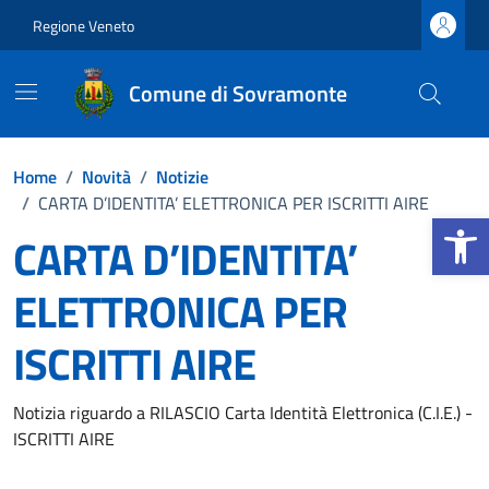
Vai ai contenuti
Vai al footer
Regione Veneto
Comune di Sovramonte
Home
/
Novità
/
Notizie
/
CARTA D’IDENTITA’ ELETTRONICA PER ISCRITTI AIRE
Apri la b
CARTA D’IDENTITA’
ELETTRONICA PER
ISCRITTI AIRE
Dettagli della notizia
Notizia riguardo a RILASCIO Carta Identità Elettronica (C.I.E.) -
ISCRITTI AIRE