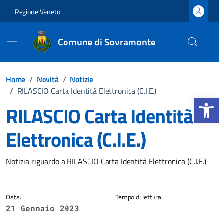
Vai ai contenuti
Vai al footer
Regione Veneto
Comune di Sovramonte
Home
/
Novità
/
Notizie
/
RILASCIO Carta Identità Elettronica (C.I.E.)
Apri la b
RILASCIO Carta Identità
Elettronica (C.I.E.)
Dettagli della notizia
Notizia riguardo a RILASCIO Carta Identità Elettronica (C.I.E.)
Data:
Tempo di lettura:
21 Gennaio 2023