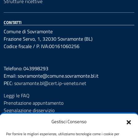
Strutture ricettive
CONTATTI
Comune di Sovramonte
Frazione Servo, 1, 32030 Sovramonte (BL)
Codice fiscale / P. IVA:00161060256
Telefono: 043998293
Email: sovramonte@comune.sovramonte.bl.it
PEC:
sovramonte.bl@cert.ip-veneto.net
Leggi le FAQ
Prenotazione appuntamento
Segnalazione disservizio
Richiesta assistenza
Gestisci Consenso
Amministrazione trasparente
Albo Pretorio
Per fornire le migliori esperienze, utilizziamo tecnologie come i cookie per