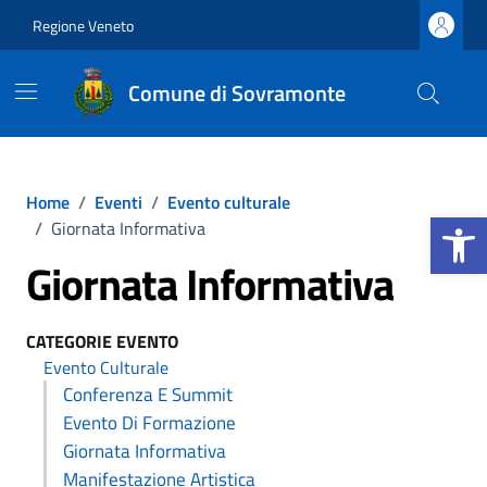
Vai ai contenuti
Vai al footer
Regione Veneto
Comune di Sovramonte
Home
/
Eventi
/
Evento culturale
Apri la b
/
Giornata Informativa
Giornata Informativa
CATEGORIE EVENTO
Evento Culturale
Conferenza E Summit
Evento Di Formazione
Giornata Informativa
Manifestazione Artistica