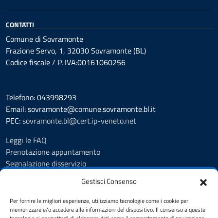
CONTATTI
Comune di Sovramonte
Frazione Servo, 1, 32030 Sovramonte (BL)
Codice fiscale / P. IVA:00161060256
Telefono: 043998293
Email: sovramonte@comune.sovramonte.bl.it
PEC:
sovramonte.bl@cert.ip-veneto.net
Leggi le FAQ
Prenotazione appuntamento
Segnalazione disservizio
Richiesta assistenza
Gestisci Consenso
Amministrazione trasparente
Albo Pretorio
Per fornire le migliori esperienze, utilizziamo tecnologie come i cookie per
Informativa privacy
memorizzare e/o accedere alle informazioni del dispositivo. Il consenso a queste