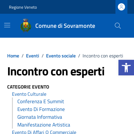
Vai ai contenuti
Vai al footer
Regione Veneto
Comune di Sovramonte
Home
/
Eventi
/
Evento sociale
/
Incontro con esperti
Apri la b
Incontro con esperti
CATEGORIE EVENTO
Evento Culturale
Conferenza E Summit
Evento Di Formazione
Giornata Informativa
Manifestazione Artistica
Evento Di Affari O Commerciale