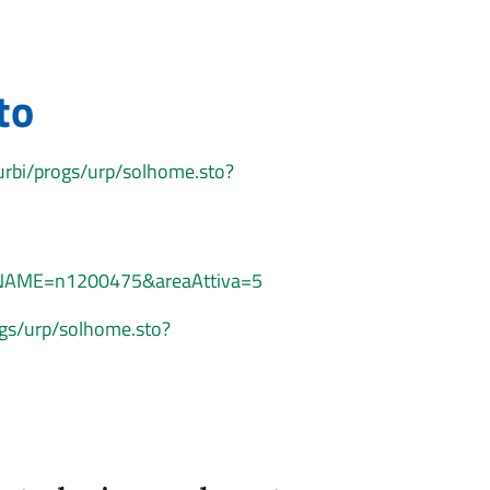
to
t/urbi/progs/urp/solhome.sto?
DB_NAME=n1200475&areaAttiva=5
rogs/urp/solhome.sto?