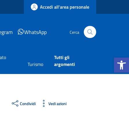
Accedi all'area personale
legram
WhatsApp
Cerca
Apri la b
tato
Tutti gli
Turismo
argomenti
Condividi
Vedi azioni