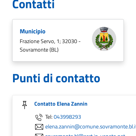
Contatti
Municipio
Frazione Servo, 1; 32030 -
Sovramonte (BL)
Punti di contatto
Contatto Elena Zannin
Tel:
043998293
elena.zannin@comune.sovramonte.bl.i
sovramonte.bl@cert.ip-veneto.net