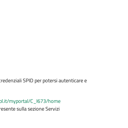
credenziali SPID per potersi autenticare e
bl.it/myportal/C_I673/home
esente sulla sezione Servizi