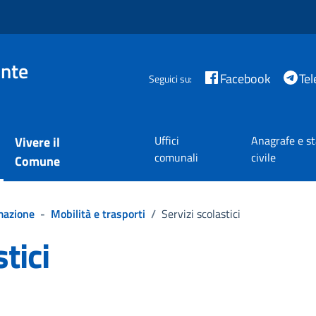
nte
Facebook
Te
Seguici su:
Uffici
Anagrafe e s
Vivere il
comunali
civile
Comune
mazione
-
Mobilità e trasporti
/
Servizi scolastici
tici