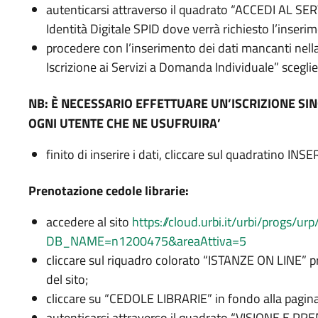
autenticarsi attraverso il quadrato “ACCEDI AL SE
Identità Digitale SPID dove verrà richiesto l’inserim
procedere con l’inserimento dei dati mancanti ne
Iscrizione ai Servizi a Domanda Individuale” sceglie
NB: È NECESSARIO EFFETTUARE UN’ISCRIZIONE SIN
OGNI UTENTE CHE NE USUFRUIRA’
finito di inserire i dati, cliccare sul quadratino INSE
Prenotazione cedole librarie:
accedere al sito
https://cloud.urbi.it/urbi/progs/ur
DB_NAME=n1200475&areaAttiva=5
cliccare sul riquadro colorato “ISTANZE ON LINE” p
del sito;
cliccare su “CEDOLE LIBRARIE” in fondo alla pagina
autenticarsi attraverso il quadrato “VISIONE E 