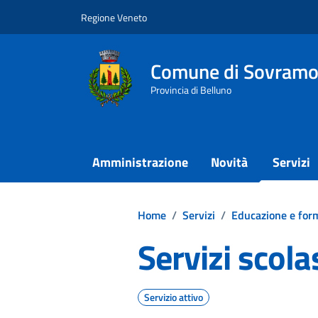
Vai ai contenuti
Vai al footer
Regione Veneto
Comune di Sovramo
Provincia di Belluno
Amministrazione
Novità
Servizi
Home
/
Servizi
/
Educazione e for
Servizi scolas
Servizio attivo