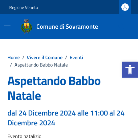
Vai ai contenuti
Vai al footer
Regione Veneto
Comune di Sovramonte
Home
/
Vivere il Comune
/
Eventi
Apri la b
/
Aspettando Babbo Natale
Aspettando Babbo
Natale
dal 24 Dicembre 2024 alle 11:00 al 24
Dicembre 2024
Evento natalizio