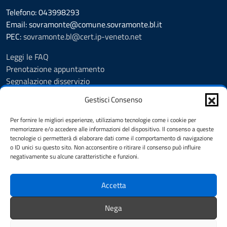
Telefono: 043998293
Email: sovramonte@comune.sovramonte.bl.it
PEC:
sovramonte.bl@cert.ip-veneto.net
Leggi le FAQ
Prenotazione appuntamento
Segnalazione disservizio
Richiesta assistenza
Gestisci Consenso
Amministrazione trasparente
Albo Pretorio
Per fornire le migliori esperienze, utilizziamo tecnologie come i cookie per
Informativa privacy
memorizzare e/o accedere alle informazioni del dispositivo. Il consenso a queste
tecnologie ci permetterà di elaborare dati come il comportamento di navigazione
Note legali
o ID unici su questo sito. Non acconsentire o ritirare il consenso può influire
Dichiarazione di accessibilità
negativamente su alcune caratteristiche e funzioni.
Cookie Policy
Accetta
SEGUICI SU
Nega
Facebook
Telegram
WhatsApp